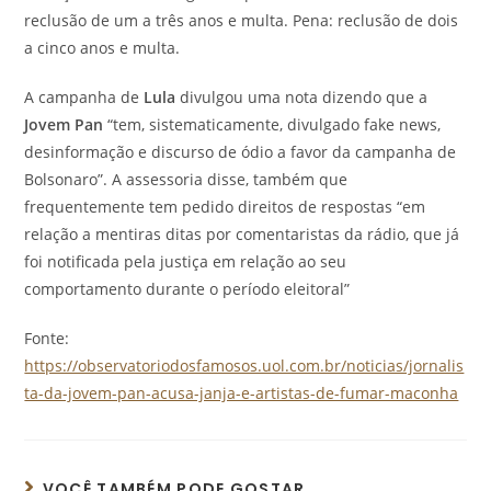
reclusão de um a três anos e multa. Pena: reclusão de dois
a cinco anos e multa.
A campanha de
Lula
divulgou uma nota dizendo que a
Jovem Pan
“tem, sistematicamente, divulgado fake news,
desinformação e discurso de ódio a favor da campanha de
Bolsonaro”. A assessoria disse, também que
frequentemente tem pedido direitos de respostas “em
relação a mentiras ditas por comentaristas da rádio, que já
foi notificada pela justiça em relação ao seu
comportamento durante o período eleitoral”
Fonte:
https://observatoriodosfamosos.uol.com.br/noticias/jornalis
ta-da-jovem-pan-acusa-janja-e-artistas-de-fumar-maconha
VOCÊ TAMBÉM PODE GOSTAR