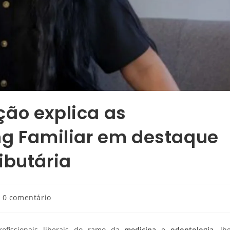
ção explica as
ng Familiar em destaque
ibutária
0 comentário
rofissionais liberais do ramo da
medicina
e
odontologia
, lh