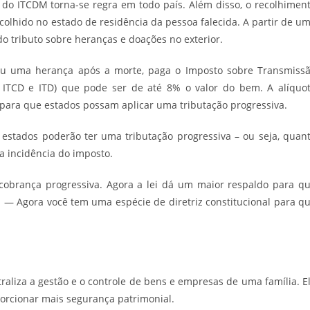
a do ITCDM torna-se regra em todo país. Além disso, o recolhimen
ecolhido no estado de residência da pessoa falecida. A partir de u
 tributo sobre heranças e doações no exterior.
u uma herança após a morte, paga o Imposto sobre Transmiss
TCD e ITD) que pode ser de até 8% o valor do bem. A alíquo
para que estados possam aplicar uma tributação progressiva.
s estados poderão ter uma tributação progressiva – ou seja, quan
a incidência do imposto.
cobrança progressiva. Agora a lei dá um maior respaldo para q
: — Agora você tem uma espécie de diretriz constitucional para q
raliza a gestão e o controle de bens e empresas de uma família. E
oporcionar mais segurança patrimonial.