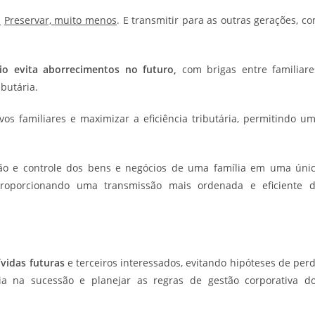
.
Preservar, muito menos
. E transmitir para as outras gerações, c
io
evita aborrecimentos no futuro,
com brigas entre familiare
ibutária.
ivos familiares e maximizar a eficiência tributária, permitindo u
stão e controle dos bens e negócios de uma família em uma úni
proporcionando uma transmissão mais ordenada e eficiente 
ívidas futuras
e terceiros interessados, evitando hipóteses de per
ria na sucessão e planejar as regras de gestão corporativa d