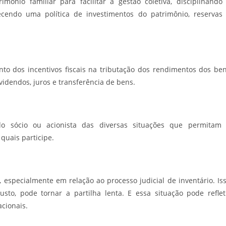
mônio familiar para facilitar a gestão coletiva, disciplinando
cendo uma política de investimentos do patrimônio, reservas
nto dos incentivos fiscais na tributação dos rendimentos dos be
videndos, juros e transferência de bens.
do sócio ou acionista das diversas situações que permitam
quais participe.
, especialmente em relação ao processo judicial de inventário. Is
to, pode tornar a partilha lenta. E essa situação pode reflet
cionais.