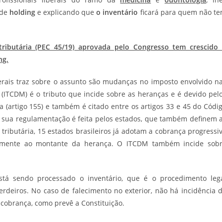
 de
holding
e explicando que
o inventário
ficará para quem não t
ributária (PEC 45/19) aprovada pelo Congresso tem crescido
ng.
erais traz sobre o assunto são mudanças no imposto envolvido n
(ITCDM) é o tributo que incide sobre as heranças e é devido pel
a (artigo 155) e também é citado entre os artigos 33 e 45 do Códi
a sua regulamentação é feita pelos estados, que também definem 
ributária, 15 estados brasileiros já adotam a cobrança progressi
nalmente ao montante da herança. O ITCDM também incide sob
tá sendo processado o inventário, que é o procedimento leg
rdeiros. No caso de falecimento no exterior, não há incidência 
cobrança, como prevê a Constituição.