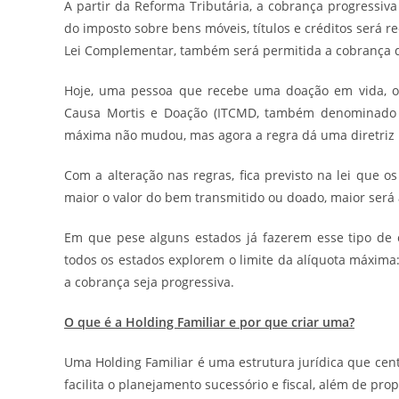
A partir da Reforma Tributária, a cobrança progressiv
do imposto sobre bens móveis, títulos e créditos será r
Lei Complementar, também será permitida a cobrança do
Hoje, uma pessoa que recebe uma doação em vida, o
Causa Mortis e Doação (ITCMD, também denominado I
máxima não mudou, mas agora a regra dá uma diretriz 
Com a alteração nas regras, fica previsto na lei que o
maior o valor do bem transmitido ou doado, maior será 
Em que pese alguns estados já fazerem esse tipo de 
todos os estados explorem o limite da alíquota máxima
a cobrança seja progressiva.
O que é a Holding Familiar e por que criar uma?
Uma Holding Familiar é uma estrutura jurídica que cent
facilita o planejamento sucessório e fiscal, além de pr